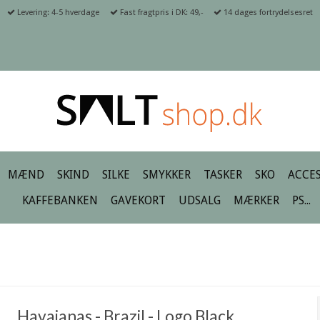
Levering: 4-5 hverdage
Fast fragtpris i DK: 49,-
14 dages fortrydelsesret
MÆND
SKIND
SILKE
SMYKKER
TASKER
SKO
ACCES
KAFFEBANKEN
GAVEKORT
UDSALG
MÆRKER
PS...
Havaianas - Brazil - Logo Black