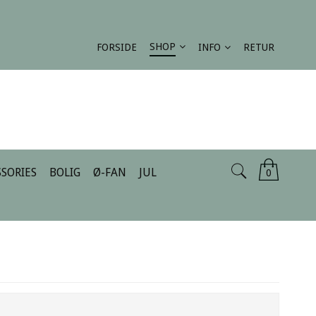
SHOP
FORSIDE
INFO
RETUR
SORIES
BOLIG
Ø-FAN
JUL
0