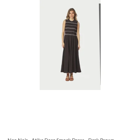
Neo Noir - Atika Deco Smock Dress - Dark Brown