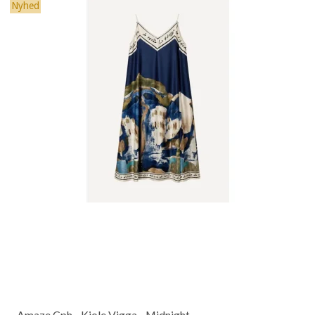
Nyhed
Amaze Cph - Kjole Vigga - Midnight