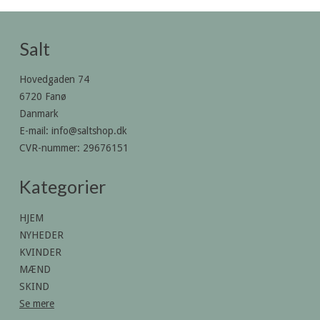
Salt
Hovedgaden 74
6720 Fanø
Danmark
E-mail
:
info@saltshop.dk
CVR-nummer
:
29676151
Kategorier
HJEM
NYHEDER
KVINDER
MÆND
SKIND
Se mere