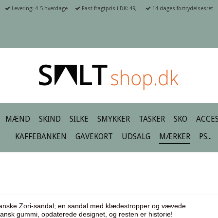
Levering: 4-5 hverdage
Fast fragtpris i DK: 49,-
14 dages fortrydelsesret
MÆND
SKIND
SILKE
SMYKKER
TASKER
SKO
ACCES
KAFFEBANKEN
GAVEKORT
UDSALG
MÆRKER
PS...
japanske Zori-sandal; en sandal med klædestropper og vævede 

ansk gummi, opdaterede designet, og resten er historie!