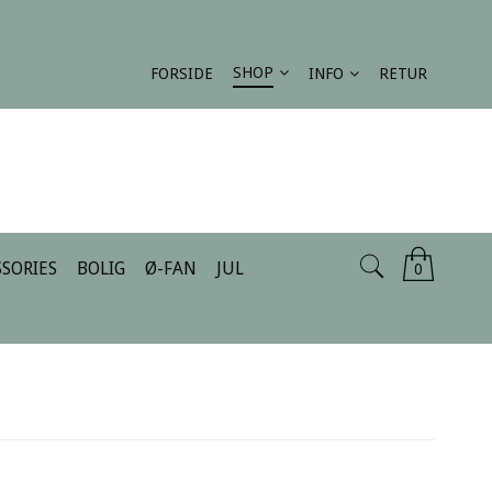
SHOP
FORSIDE
INFO
RETUR
SORIES
BOLIG
Ø-FAN
JUL
0