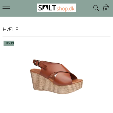
0
HÆLE
Tilbud