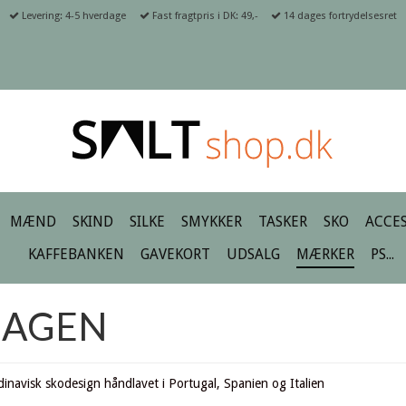
Levering: 4-5 hverdage
Fast fragtpris i DK: 49,-
14 dages fortrydelsesret
MÆND
SKIND
SILKE
SMYKKER
TASKER
SKO
ACCES
KAFFEBANKEN
GAVEKORT
UDSALG
MÆRKER
PS...
HAGEN
navisk skodesign håndlavet i Portugal, Spanien og Italien