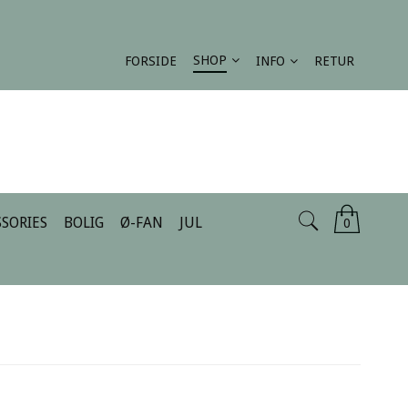
SHOP
FORSIDE
INFO
RETUR
SORIES
BOLIG
Ø-FAN
JUL
0