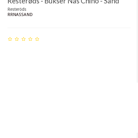
Resterøds - Bukser Nas Chino - Sand
Resteröds
RRNASSAND