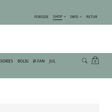
SHOP
FORSIDE
INFO
RETUR
SORIES
BOLIG
Ø-FAN
JUL
0