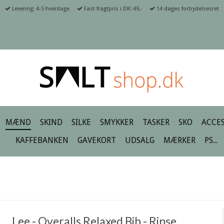
Levering: 4-5 hverdage
Fast fragtpris i DK: 49,-
14 dages fortrydelsesret
MÆND
SKIND
SILKE
SMYKKER
TASKER
SKO
ACCES
KAFFEBANKEN
GAVEKORT
UDSALG
MÆRKER
PS...
Lee - Overalls Relaxed Bib - Rinse