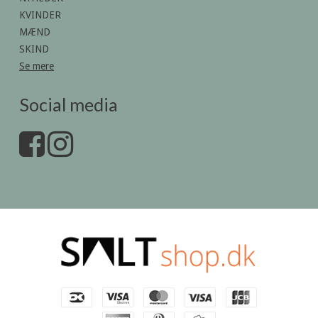
KVINDER
MÆND
SKIND
Se mere
Social media