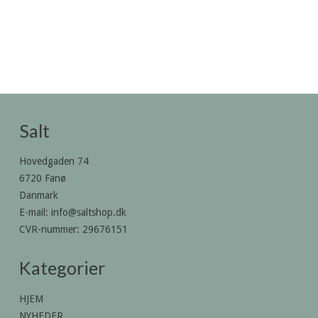
Salt
Hovedgaden 74
6720 Fanø
Danmark
E-mail
:
info@saltshop.dk
CVR-nummer
:
29676151
Kategorier
HJEM
NYHEDER