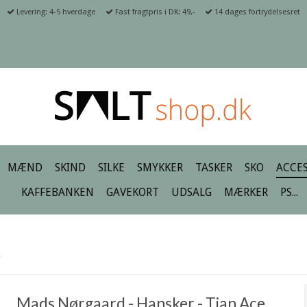
Levering: 4-5 hverdage
Fast fragtpris i DK: 49,-
14 dages fortrydelsesret
MÆND
SKIND
SILKE
SMYKKER
TASKER
SKO
ACCES
KAFFEBANKEN
GAVEKORT
UDSALG
MÆRKER
PS...
R
Mads Nørgaard - Hansker - Tian Ace