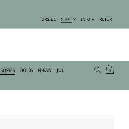
SHOP
FORSIDE
INFO
RETUR
SORIES
BOLIG
Ø-FAN
JUL
0