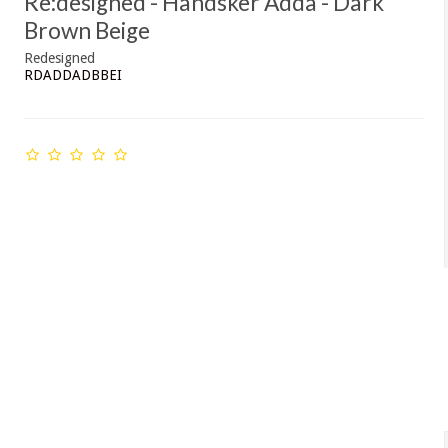
Re:designed - Handsker Adda - Dark
Brown Beige
Redesigned
RDADDADBBEI