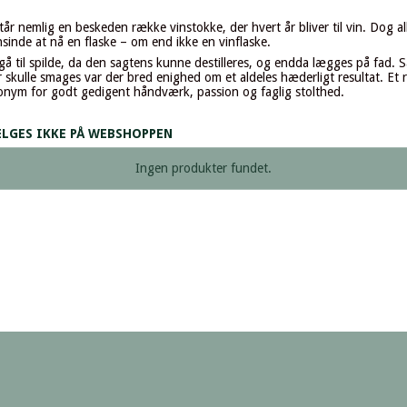
er står nemlig en beskeden række vinstokke, der hvert år bliver til vin. Dog
nsinde at nå en flaske – om end ikke en vinflaske.
å til spilde, da den sagtens kunne destilleres, og endda lægges på fad. S
skulle smages var der bred enighed om et aldeles hæderligt resultat. Et res
ynonym for godt gedigent håndværk, passion og faglig stolthed.
ÆLGES IKKE PÅ WEBSHOPPEN
Ingen produkter fundet.