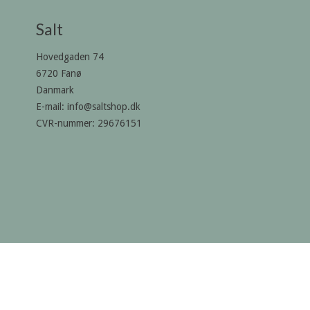
Salt
Hovedgaden 74
6720 Fanø
Danmark
E-mail
:
info@saltshop.dk
CVR-nummer
:
29676151