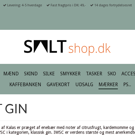
Levering: 4-5 hverdage
Fast fragtpris i DK: 49,-
14 dages fortrydelsesret
MÆND
SKIND
SILKE
SMYKKER
TASKER
SKO
ACCES
KAFFEBANKEN
GAVEKORT
UDSALG
MÆRKER
PS...
 GIN
gen af Kalas er præget af enebær med noter af citrusfrugt, kardemomme o
WSC i kategorien, klassisk gin. IWSC er verdens største og mest anerkendt