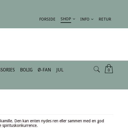
SHOP
FORSIDE
INFO
RETUR
SORIES
BOLIG
Ø-FAN
JUL
0
g kamille. Den kan enten nydes ren eller sammen med en god
e spirituskonkurrence.