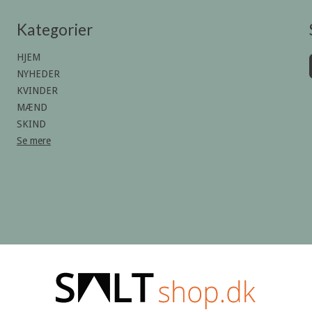
Kategorier
HJEM
NYHEDER
KVINDER
MÆND
SKIND
Se mere