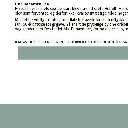
Det Berømte Frø
Frøet til destilleriets spæde start blev i sin tid sået i Huholt. H
blev som forventet, og derfor ikke, kvalitetsmæssigt, tillod noge
Med et betydeligt alkoholpotentiale behøvede vinen nemlig ikke g
far i 60-års fødselsdagsgave. Så snart de prydelige gyldne dråber 
dag kender som Destilleriet Als. Et navn der, for nogle, er et s
KALAS DESTILLERET GIN FORHANDELS I BUTIKKEN OG S